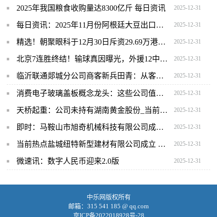
2025年我国粮食收购量达8300亿斤 每日资讯
2025-12-31
每日资讯：2025年11月份阿根廷大豆出口量为574万吨
2025-12-31
精选！朝聚眼科于12月30日斥资29.69万港元回购11万股
2025-12-31
北京7连胜终结！输球真因曝光，外援12中4正负值-13，成最大毒瘤
2025-12-31
临沂联通郯城分公司商客新兵田青：从客服专员到营销尖兵蜕变记 热议
2025-12-31
消费电子玻璃盖板概念龙头：这些公司值得收藏！（12/31）
2025-12-31
天桥起重：公司未持有湖南黄金股份_当前热门
2025-12-31
即时：马鞍山市旭奇机械科技有限公司成立 注册资本50万人民币
2025-12-31
当前热点盐城纽特新型建材有限公司成立 注册资本800万人民币
2025-12-31
微速讯：数字人民币迎来2.0版
2025-12-31
中乐网版权所有
邮箱：315 541 185 @ qq.com
京ICP备2022018928号-28